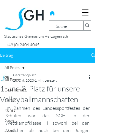
Städtisches Gymnasium Herzogenrath
+49 (0) 2406 4045
Beitrag
All Posts
Gerrit Mojsisch
All Posts
28. Okt. 2023
1 Min. Lesezeit
1. und 3. Platz für unsere
Gesellschaft
Volleyballmannschaften
Kultur
Im Rahmen des Landessportfestes der 
Kunst
Schulen war das SGH in der 
News
Wettkampfklasse II sowohl bei den 
Mädchen als auch bei den Jungen 
Sport