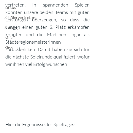
vertreten. In spannenden Spielen 
Zirkus
konnten unsere beiden Teams mit guten 
Schülervertretung
Leistungen überzeugen, so dass die 
Jungen einen guten 3. Platz erkämpfen 
Sonstiges
konnten und die Mädchen sogar als 
MINT
Städteregionsmeisterinnen 
Kino
zurückkehrten. Damit haben sie sich für 
die nächste Spielrunde qualifiziert, wofür 
wir ihnen viel Erfolg wünschen!
Hier die Ergebnisse des Spieltages: