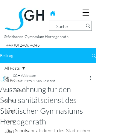
Städtisches Gymnasium Herzogenrath
+49 (0) 2406 4045
Beitrag
All Posts
SGH Webteam
All Posts
9. Okt. 2025
1 Min. Lesezeit
Auszeichnung für den
Gesellschaft
Schulsanitätsdienst des
Kultur
Städtischen Gymnasiums
Kunst
Herzogenrath
News
Der Schulsanitätsdienst des Städtischen 
Sport