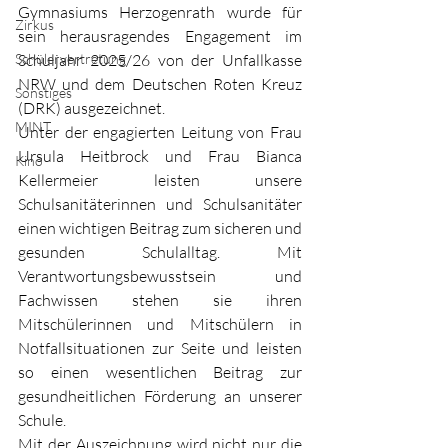
Gymnasiums Herzogenrath wurde für 
Zirkus
sein herausragendes Engagement im 
Schülervertretung
Schuljahr 2025/26 von der Unfallkasse 
NRW und dem Deutschen Roten Kreuz 
Sonstiges
(DRK) ausgezeichnet.
MINT
Unter der engagierten Leitung von Frau 
Ursula Heitbrock und Frau Bianca 
Kino
Kellermeier leisten unsere 
Schulsanitäterinnen und Schulsanitäter 
einen wichtigen Beitrag zum sicheren und 
gesunden Schulalltag. Mit 
Verantwortungsbewusstsein und 
Fachwissen stehen sie ihren 
Mitschülerinnen und Mitschülern in 
Notfallsituationen zur Seite und leisten 
so einen wesentlichen Beitrag zur 
gesundheitlichen Förderung an unserer 
Schule.
Mit der Auszeichnung wird nicht nur die 