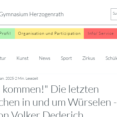
s Gymnasium Herzogenrath
Profil
Organisation und Partizipation
Info/ Service
tur
Kunst
News
Sport
Zirkus
Schül
Jan. 2025
o
2 Min. Lesezeit
 kommen!" Die letzten
chen in und um Würselen -
on Volker Dederich