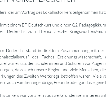
lers, der am Vortrag des Lokalhistorikers teilgenommen hat:
r mit einem EF-Deutschkurs und einem Q2-Pädagogikkurs 
olker Dederichs zum Thema „Letzte Kriegswochen/-mo
rn Dederichs stand in direktem Zusammenhang mit der Un
onalsozialismus" des Faches Erziehungswissenschaft,
n Ziel war es u.a. den Schülerinnen und Schülern vor Augen z
egen, dass auch unsere Region und viele Menschen, die i
rkungen des Zweiten Weltkriegs betroffen waren. Viele ver
ern auch Familienangehörige, Freunde oder gar das eigene 
historikers war vor allem aus zwei Gründen sehr interessant