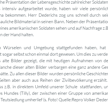
che Präsentation der Lebensgeschichte zahlreicher Soldaten,
intensiv aufgearbeitet wurde, haben wir viele persönlich
ema bekommen. Herr Dederichs zog uns schnell durch sei
uliche Bildmaterial in seinen Bann. Neben der Präsentatio
ines amerikanischen Soldaten sehen und auf Nachfrage z.B.
in der Hand halten. 
in Würselen und Umgebung stattgefunden haben, hat 
t sogar selbst schon einmal dort gewesen. Um dies zu verde
alte Bilder gezeigt, die mit heutigen Aufnahmen von der 
anche dieser alten Bilder verbargen eine ganz andere Gesc
tte. Zu allen dieser Bilder wurden persönliche Geschicht
Seiten aber auch aus Reihen der Zivilbevölkerung erzählt.
ss z.B. in direktem Umfeld unserer Schule  stattfanden, un
 Hundes (Tilly), der zwischen einer Gruppe von amerikan
Teutsiedlung umherlief (s. Foto! Quelle:Repro Volker Dederi