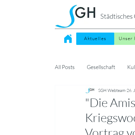
Städtische
Aktuelles
Unser 
All Posts
Gesellschaft
Kul
Sonstiges
SGH Webteam
MINT
26. 
Kin
"Die Amis
Kriegswo
Vortrag v