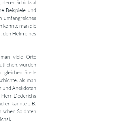
 deren Schicksal 
e Beispiele und 
n umfangreiches 
n konnte man die 
 den Helm eines 
man viele Orte 
utlichen, wurden 
gleichen Stelle 
hichte, als man 
en und Anekdoten 
 Herr Dederichs 
d er kannte z.B. 
ischen Soldaten 
chs). 