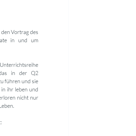
den Vortrag des 
nate in und um 
terrichtsreihe 
 das in der Q2 
u führen und sie 
n ihr leben und 
loren nicht nur 
Leben. 
: