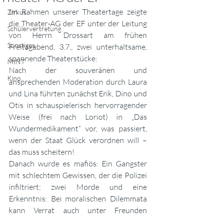
Im Rahmen unserer Theatertage zeigte 
Zirkus
die Theater-AG der EF unter der Leitung 
Schülervertretung
von Herrn Drossart am frühen 
Sonstiges
Freitagabend, 3.7., zwei unterhaltsame, 
spannende Theaterstücke:
MINT
Nach der souveränen und 
Kino
ansprechenden Moderation durch Laura 
und Lina führten zunächst Erik, Dino und 
Otis in schauspielerisch hervorragender 
Weise (frei nach Loriot) in „Das 
Wundermedikament“ vor, was passiert, 
wenn der Staat Glück verordnen will – 
das muss scheitern!
Danach wurde es mafiös: Ein Gangster 
mit schlechtem Gewissen, der die Polizei 
infiltriert; zwei Morde und eine 
Erkenntnis: Bei moralischen Dilemmata 
kann Verrat auch unter Freunden 