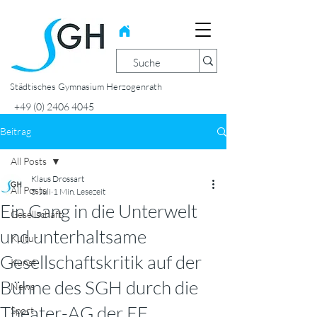
Städtisches Gymnasium Herzogenrath
+49 (0) 2406 4045
Beitrag
All Posts
Klaus Drossart
All Posts
5. Juli
1 Min. Lesezeit
Ein Gang in die Unterwelt
Gesellschaft
und unterhaltsame
Kultur
Gesellschaftskritik auf der
Kunst
Bühne des SGH durch die
News
Theater-AG der EF
Sport