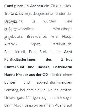
Configurani in Aachen
 ein Zirkus „Kids-
Zirkus
Treffen“ für zirkusbegeisterte Kinder der 
Schülervertretung
Umgebung. Es wurden viele 
Sonstiges
außergewöhnliche Workshops 
MINT
angeboten: Breakdance, Arial Hoop, 
Kino
Airtrack, Trapez, Vertikaltuch, 
Balancierseil, Pois, Stelzen, etc. 
Acht 
Fünftklässlerinnen des Zirkus 
Kunterbunt und unsere Betreuerin 
Hanna Kreuer aus der Q2
 erlebten einen 
bunten und abwechslungsreichen 
Samstag, bei dem sie viel Neues lernten. 
Unsere ganz Mutigen begaben sich sogar 
beim Abschlussprogramm am Abend auf 