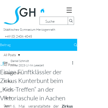
Städtisches Gymnasium Herzogenrath
+49 (0) 2406 4045
Beitrag
All Posts
Daniel Schmidt
All Posts
7. Mai 2023
1 Min. Lesezeit
Einige Fünftklässler der
Gesellschaft
Zirkus Kunterbunt beim
Kultur
„Kids-Treffen“ an der
Kunst
Viktoriaschule in Aachen
News
Sport
Am 6. Mai veranstaltete der 
Zirkus 