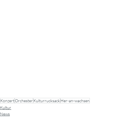
Konzert
Orchester
Kulturrucksack
Her-an-wachsen
Kultur
News
Kunst