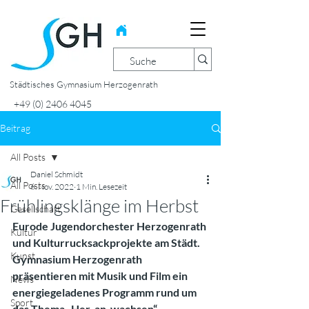
Städtisches Gymnasium Herzogenrath
+49 (0) 2406 4045
Beitrag
All Posts
Daniel Schmidt
All Posts
6. Nov. 2022
1 Min. Lesezeit
Frühlingsklänge im Herbst
Gesellschaft
Eurode Jugendorchester Herzogenrath 
Kultur
und Kulturrucksackprojekte am Städt. 
Kunst
Gymnasium Herzogenrath 
präsentieren mit Musik und Film ein 
News
energiegeladenes Programm rund um 
Sport
das Thema „Her-an-wachsen“