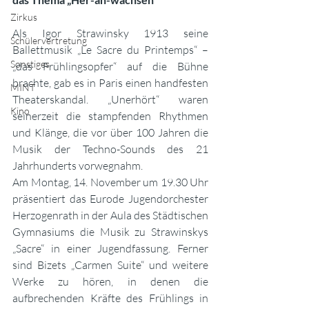
Zirkus
Als Igor Strawinsky 1913 seine 
Schülervertretung
Ballettmusik „Le Sacre du Printemps“ – 
Sonstiges
„das Frühlingsopfer“ auf die Bühne 
brachte, gab es in Paris einen handfesten 
MINT
Theaterskandal. „Unerhört“ waren 
Kino
seinerzeit die stampfenden Rhythmen 
und Klänge, die vor über 100 Jahren die 
Musik der Techno-Sounds des 21 
Jahrhunderts vorwegnahm. 
Am Montag, 14. November um 19.30 Uhr 
präsentiert das Eurode Jugendorchester 
Herzogenrath in der Aula des Städtischen 
Gymnasiums die Musik zu Strawinskys 
„Sacre“ in einer Jugendfassung. Ferner 
sind Bizets „Carmen Suite“ und weitere 
Werke zu hören, in denen die 
aufbrechenden Kräfte des Frühlings in 