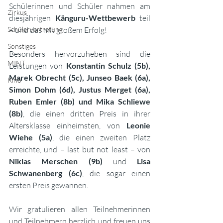
Schülerinnen und Schüler nahmen am 
Zirkus
diesjährigen 
Känguru-Wettbewerb
 teil 
Schülervertretung
– und das mit großem Erfolg!
Sonstiges
Besonders hervorzuheben sind die 
MINT
Leistungen von 
Konstantin Schulz (5b), 
Marek Obrecht (5c), Junseo Baek (6a), 
Kino
Simon Dohm (6d), Justus Merget (6a), 
Ruben Emler (8b) und Mika Schliewe 
(8b)
, die einen dritten Preis in ihrer 
Altersklasse einheimsten, von 
Leonie 
Wiehe (5a)
, die einen zweiten Platz 
erreichte, und – last but not least – von 
Niklas Merschen (9b)
 und 
Lisa 
Schwanenberg (6c)
, die sogar einen 
ersten Preis gewannen.
Wir gratulieren allen Teilnehmerinnen 
und Teilnehmern herzlich und freuen uns 