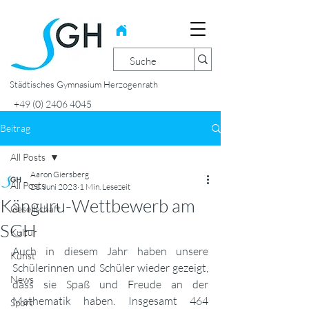
Städtisches Gymnasium Herzogenrath
+49 (0) 2406 4045
Beitrag
All Posts
Aaron Giersberg
All Posts
21. Juni 2023
1 Min. Lesezeit
Känguru-Wettbewerb am
Gesellschaft
SGH
Kultur
Auch in diesem Jahr haben unsere 
Kunst
Schülerinnen und Schüler wieder gezeigt, 
News
dass sie Spaß und Freude an der 
Mathematik haben. Insgesamt 464 
Sport