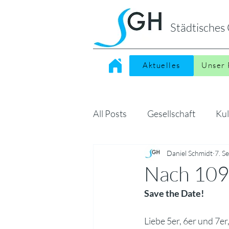
Städtische
Aktuelles
Unser 
All Posts
Gesellschaft
Kul
Sonstiges
Daniel Schmidt
MINT
7. S
Kin
Nach 109
Save the Date!  
Liebe 5er, 6er und 7er,