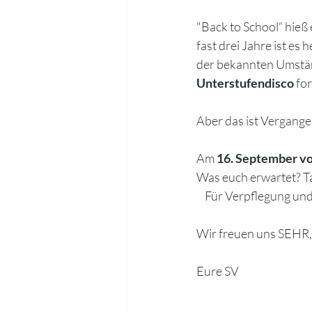
"Back to School“ hieß
fast drei Jahre ist es
der bekannten Umständ
Unterstufendisco
 fo
Aber das ist Vergange
Am 
16. September v
Was euch erwartet? Tanzen,
    Für Verpflegung und
Wir freuen uns SEHR, 
Eure SV 