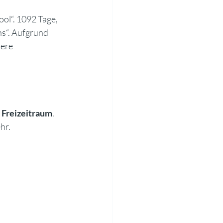
ol“. 1092 Tage, 
ns“. Aufgrund 
ere 
 
Freizeitraum
.  
                    