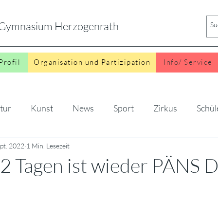
s Gymnasium Herzogenrath
Profil
Organisation und Partizipation
Info/ Service
tur
Kunst
News
Sport
Zirkus
Schül
ept. 2022
o
1 Min. Lesezeit
2 Tagen ist wieder PÄNS
 