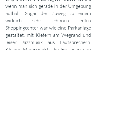
wenn man sich gerade in der Umgebung 
aufhält. Sogar der Zuweg zu einem 
wirklich sehr schönen edlen 
Shoppingcenter war wie eine Parkanlage 
gestaltet, mit Kiefern am Wegrand und 
leiser Jazzmusik aus Lautsprechern. 
Kleiner Minuspunkt: die Fassaden von 
wirklich sehr schönen Gebäuden sind 
teilweise mit riesigen Werbebannern 
verhangen; aber der Kapitalismus ist ja 
bekannt für seine subtile 
Ästhetikzerstörung.