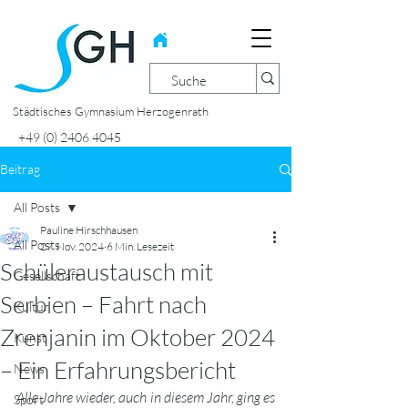
Städtisches Gymnasium Herzogenrath
+49 (0) 2406 4045
Beitrag
All Posts
Pauline Hirschhausen
All Posts
27. Nov. 2024
6 Min. Lesezeit
Schüleraustausch mit
Gesellschaft
Serbien – Fahrt nach
Kultur
Zrenjanin im Oktober 2024
Kunst
– Ein Erfahrungsbericht
News
Alle Jahre wieder, auch in diesem Jahr, ging es 
Sport