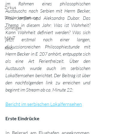
im Rahmen eines philosophischen 
Zirkus
Austauschs nach Serbien mit Herrn Becker, 
Schülervertretung
Frau Janßen und Aleksandra Dubar. Das 
Thema in diesem Jahr: Was ist Wahrheit? 
Sonstiges
Kann Wahrheit definiert werden? Was sich 
MINT
jetzt erstmal nach einer langen, 
diskussionsreichen Philosophiestunde mit 
Kino
Herrn Becker in E 207 anhört, entpuppte sich 
als eine Art Ferienfreizeit. Über den 
Austausch wurde auch im serbischen 
Lokalfernsehen berichtet. Der Beitrag ist über 
den nachfolgenden link zu erreichen und 
beginnt im Stream ab ca. Minute 22:
Bericht im serbischen Lokalfernsehen
Erste Eindrücke
In Belgrad am Flughafen angekommen, 