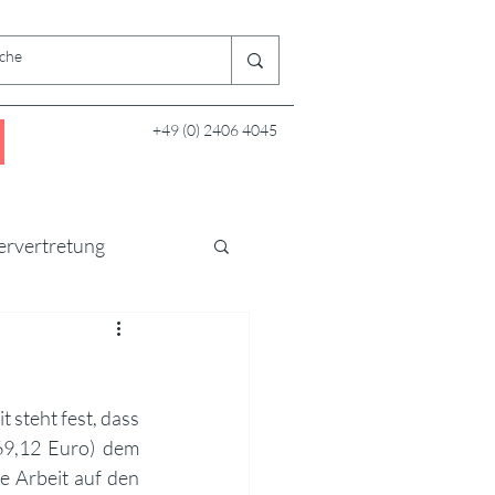
+49 (0) 2406 4045
ervertretung
steht fest, dass 
 erzielt haben, der je zur Hälfte (also 2269,12 Euro) dem 
ie Arbeit auf den 