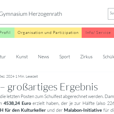
s Gymnasium Herzogenrath
Profil
Organisation und Partizipation
Info/ Service
tur
Kunst
News
Sport
Zirkus
Schül
Dez. 2024
o
1 Min. Lesezeit
 – großartiges Ergebnis
die letzten Posten zum Schulfest abgerechnet werden. Damit 
n 
4538,24 Euro
H für den Kulturkeller
 und der 
Malabon-Initiative
 für d