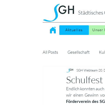
Städtische
Aktuelles
Unser 
All Posts
Gesellschaft
Kul
Sonstiges
SGH Webteam
MINT
20. 
Kin
Schulfest
Endlich konnten auch 
wir einen Gewinn vo
Förderverein des SG