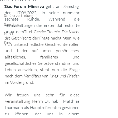
Das Forum Minerva
 geht am Samstag, 
Zirkus
den 17.09.2022, in seine nunmehr 
Schülervertretung
sechste Runde. Während die 
Sonstiges
Veranstaltungen der ersten Jahreshälfte 
unter dem
Titel 
Gender-Trouble: Die Macht 
MINT
des Geschlechts 
der Frage nachgingen, wie 
Kino
sich unterschiedliche Geschlechterrollen 
und -bilder auf unser persönliches, 
alltägliches, familiäres und 
gesellschaftliches Selbstverständnis und 
Leben auswirken, steht nun die Frage 
nach dem 
Verhältnis von Krieg und Frieden 
im Vordergrund. 
Wir freuen uns sehr, für diese 
Veranstaltung Herrn 
Dr. habil. Matthias 
Laarmann als Hauptreferenten gewinnen 
zu können, der uns in einem 