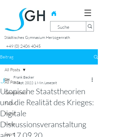
Städtisches Gymnasium Herzogenrath
+49 (0) 2406 4045
Beitrag
All Posts
Frank Becker
All Posts
9. Sept. 2022
1 Min. Lesezeit
Utopische Staatstheorien
Gesellschaft
und die Realität des Krieges:
Kultur
Digitale
Kunst
Diskussionsveranstaltung
News
am 17.09.20
Sport