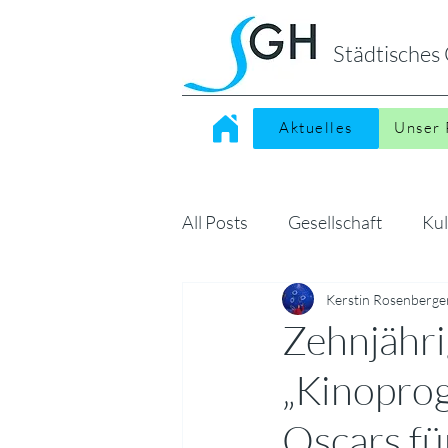
Städtische
Aktuelles
Unser 
All Posts
Gesellschaft
Kul
Sonstiges
Kerstin Rosenberge
MINT
Kin
Zehnjähri
„Kinoprog
Oscars fü