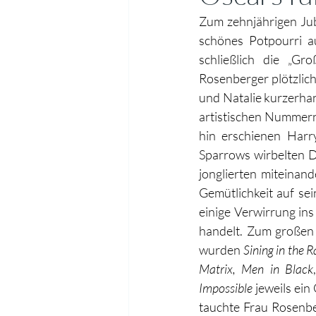
Zum zehnjährigen Jub
schönes Potpourri a
schließlich die „Gr
Rosenberger plötzlic
und Natalie kurzerhan
artistischen Nummern
hin erschienen Harr
Sparrows wirbelten Di
jonglierten miteinand
Gemütlichkeit auf se
einige Verwirrung ins
handelt. Zum großen 
wurden 
Sining in the 
Matrix, Men in Black
Impossible
 jeweils ein
tauchte Frau Rosenber