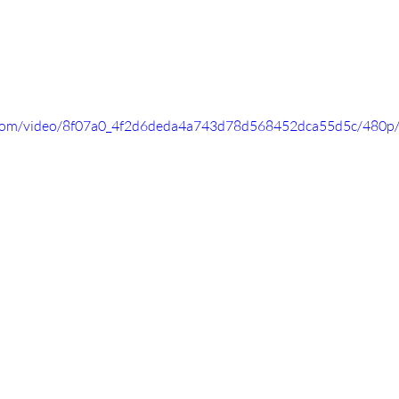
ic.com/video/8f07a0_4f2d6deda4a743d78d568452dca55d5c/480p/