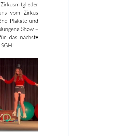
Zirkusmitglieder 
ns vom Zirkus 
öne Plakate und 
elungene Show – 
für das nächste 
m SGH!