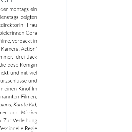
6er montags ein 
nstags zeigten 
irektorin Frau 
ielerinnen Cora 
lme, verpackt in 
Kamera, Action“ 
mer, drei Jack 
die böse Königin 
ckt und mit viel 
urzschlüsse und 
m einen Kinofilm 
nannten Filmen, 
iana, Karate Kid, 
mmer und 
Mission 
n. Zur Verleihung 
essionelle Regie 