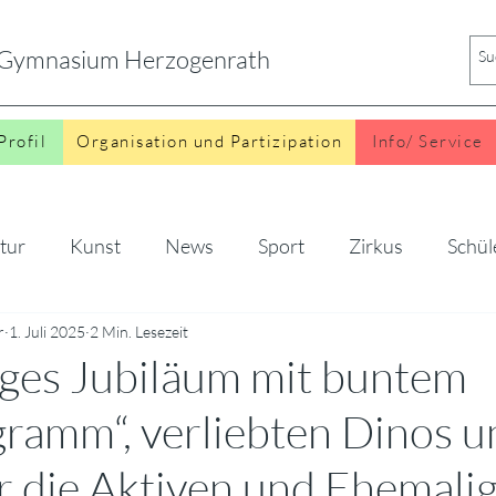
s Gymnasium Herzogenrath
Profil
Organisation und Partizipation
Info/ Service
tur
Kunst
News
Sport
Zirkus
Schül
r
o
1. Juli 2025
2 Min. Lesezeit
ges Jubiläum mit buntem
ramm“, verliebten Dinos u
r die Aktiven und Ehemali