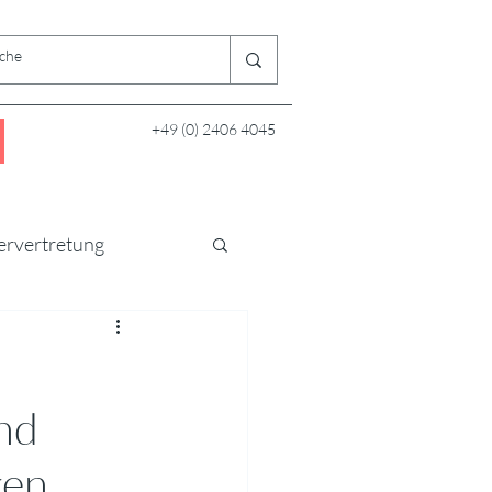
+49 (0) 2406 4045
ervertretung
nd
gen