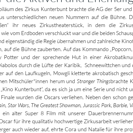
iläum des Zirkus Kunterbunt brachte die AG der 5er und 
us unterschiedlichen neuen Nummern auf die Bühne. Die
oßen“ ihr neues Zirkustheaterstück, in dem die Zirkusd
h wie vom Erdboden verschluckt war und die beiden Schausp
d eigenständig die Regie übernahmen und zahlreiche Kinofi
, auf die Bühne zauberten. Auf das Kommando „Popcorn, 
y Potter und der sprechende Hut in einer Akrobatiknum
abolos durch die Lüfte der Karibik,  Schneewittchen und 
er auf den Laufkugeln, Mowgli kletterte akrobatisch geschi
inen Mitschüler*innen herum und 
Stranger Things
brachte K
 „Kino Kunterbunt“, da es sich ja um eine Serie und nicht u
Finale wurden die Oscars verliehen. Neben den schon ge
Rain, Star Wars, The Greatest Showman, Jurassic Park, Barbie, Va
, ein alter Super 8 Film mit unserer Dauerbrennernu
 Oscar für ihre qualitativ hochwertige Zirkusarbeit verliehe
ger auch wieder auf, ehrte Cora und Natalie für ihre prof