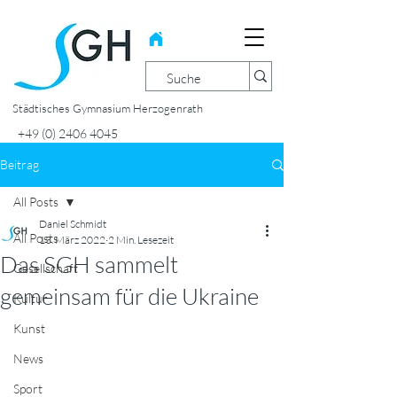
Städtisches Gymnasium Herzogenrath
+49 (0) 2406 4045
Beitrag
All Posts
Daniel Schmidt
All Posts
13. März 2022
2 Min. Lesezeit
Das SGH sammelt
Gesellschaft
gemeinsam für die Ukraine
Kultur
Kunst
News
Sport