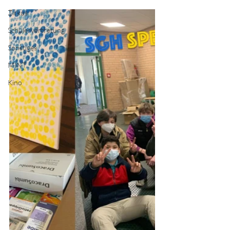
Zirkus
Schülervertretung
Sonstiges
MINT
Kino