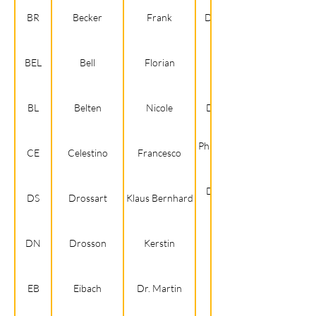
BR
Becker
Frank
Deutsch, Philosophie
BEL
Bell
Florian
Biologie, Deutsch
BL
Belten
Nicole
Deutsch, Geschichte
Philosophie, Geschichte,
CE
Celestino
Francesco
Deutsch, K. Religion,
DS
Drossart
Klaus Bernhard
DN
Drosson
Kerstin
Deutsch, Englisch
EB
Eibach
Dr. Martin
Musik, Ev. Religion