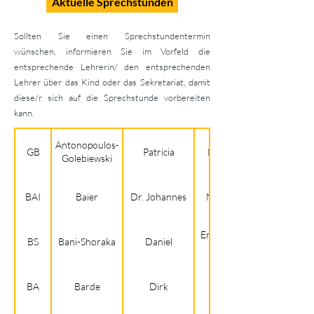
Aktuelle Sprechstunden
Sollten Sie einen Sprechstundentermin
wünschen, informieren Sie im Vorfeld die
entsprechende Lehrerin/ den entsprechenden
Lehrer über das Kind oder das Sekretariat, damit
diese/r sich auf die Sprechstunde vorbereiten
kann.
Antonopoulos-
GB
Patricia
Mathematik, Kunst
Golebiewski
BAI
Baier
Dr. Johannes
Mathematik, Physik
Erdkunde, Geschichte,
BS
Bani-Shoraka
Daniel
BA
Barde
Dirk