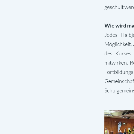
geschult wer
Wie wird ma
Jedes Halbj
Möglichkeit,
des Kurses 
mitwirken. R
Fortbildung
Gemeinscha
Schulgemeins