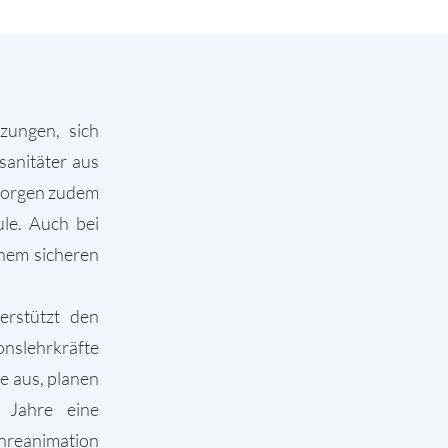
zungen, sich
sanitäter aus
 sorgen zudem
ule. Auch bei
inem sicheren
erstützt den
onslehrkräfte
fe aus, planen
i Jahre eine
enreanimation