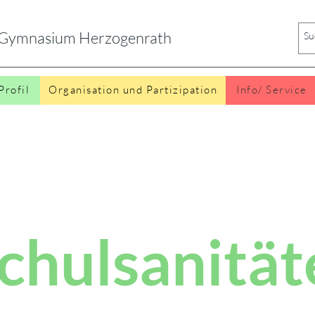
s Gymnasium Herzogenrath
Profil
Organisation und Partizipation
Info/ Service
chulsanität