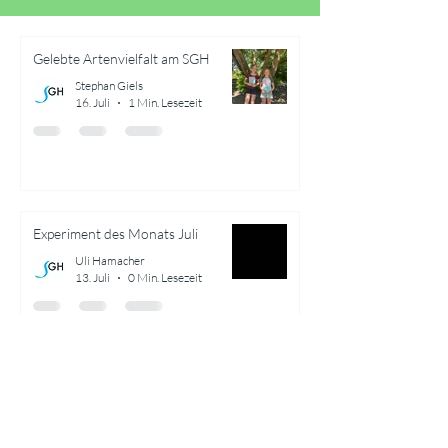
Gelebte Artenvielfalt am SGH
Stephan Giels
16. Juli
1 Min. Lesezeit
Experiment des Monats Juli
Uli Hamacher
13. Juli
0 Min. Lesezeit
Ich bin Leben, das leben will –
Frühling am Schulzentrum
Herzogenrath