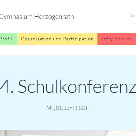
s Gymnasium Herzogenrath
Profil
Organisation und Partizipation
Info/ Service
4. Schulkonferen
Mi., 01. Juni
  |  
SGH