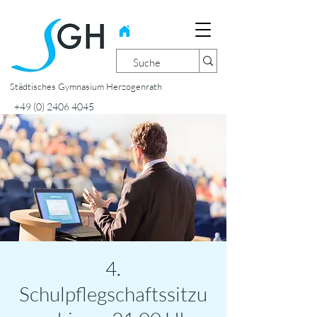
Städtisches Gymnasium Herzogenrath
+49 (0) 2406 4045
4.
Schulpflegschaftssitzu