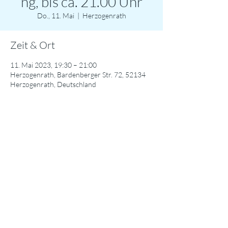
ng, bis ca. 21.00 Uhr
Do., 11. Mai
  |  
Herzogenrath
Zeit & Ort
11. Mai 2023, 19:30 – 21:00
Herzogenrath, Bardenberger Str. 72, 52134
Herzogenrath, Deutschland
Diese Veranstaltung teilen
© 2024 Städtisches Gymnasium Herzogenrath / Datenschutzerklärung