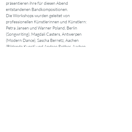
präsentieren ihre für diesen Abend 
entstandenen Bandkompositionen.
Die Workshops wurden geleitet von 
professionellen Künstlerinnen und Künstlern:
Petra Jansen und Warner Poland, Berlin 
(Songwriting), Magdali Casters, Antwerpen 
(Modern Dance), Sascha Berretz, Aachen 
(Bildende Kunst) und Andree Rother, Aachen 
(Musik-Technik)
Mehr anzeigen
Diese Veranstaltung teilen