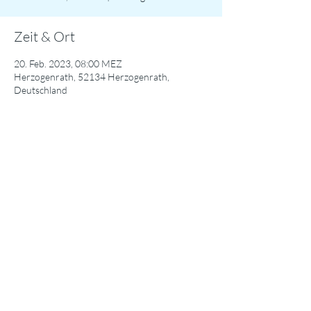
Zeit & Ort
20. Feb. 2023, 08:00 MEZ
Herzogenrath, 52134 Herzogenrath,
Deutschland
Diese Veranstaltung teilen
© 2024 Städtisches Gymnasium Herzogenrath / Datenschutzerklärung