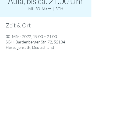
Aula, bis ca. 21.00 Uhr
Mi., 30. März
  |  
SGH
Zeit & Ort
30. März 2022, 19:00 – 21:00
SGH, Bardenberger Str. 72, 52134
Herzogenrath, Deutschland
Diese Veranstaltung teilen
© 2024 Städtisches Gymnasium Herzogenrath / Datenschutzerklärung