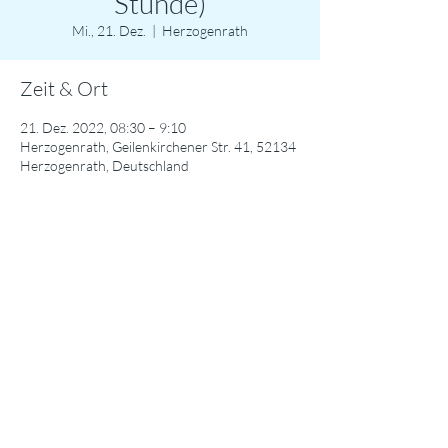
Stunde)
Mi., 21. Dez.
  |  
Herzogenrath
Zeit & Ort
21. Dez. 2022, 08:30 – 9:10
Herzogenrath, Geilenkirchener Str. 41, 52134
Herzogenrath, Deutschland
Diese Veranstaltung teilen
© 2024 Städtisches Gymnasium Herzogenrath / Datenschutzerklärung