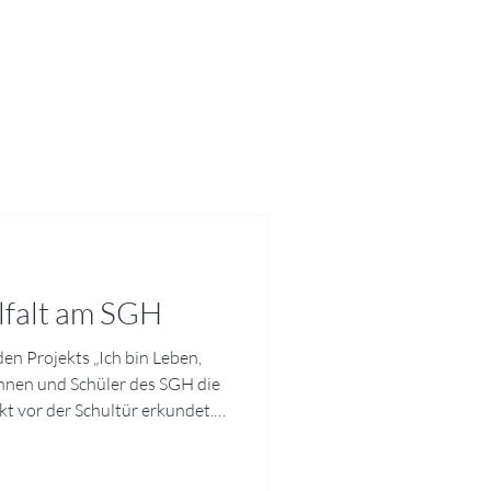
lfalt am SGH
en Projekts „Ich bin Leben,
innen und Schüler des SGH die
ekt vor der Schultür erkundet.
er speziellen Linse für
Käfer, Wanzen, Wildbienen und
ollen Nahaufnahmen fest.