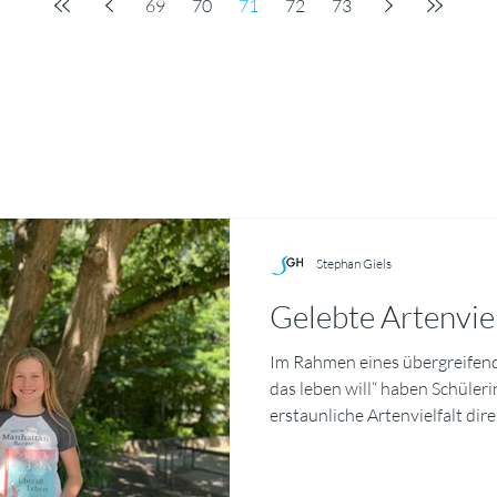
69
70
71
72
73
Stephan Giels
Gelebte Artenvie
Im Rahmen eines übergreifend
das leben will“ haben Schüler
erstaunliche Artenvielfalt dir
Mit Bestimmungs‑Apps und ein
Makrofotografie hielten sie 
Schmetterlinge in eindrucksv