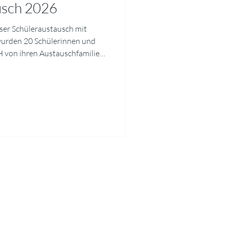
usch 2026
nser Schüleraustausch mit
 wurden 20 Schülerinnen und
H von ihren Austauschfamilien
en. Unser Programm bestand
, das Schulleben, die Region
 die bretonische Kultur
 wir Strände, Museen und die
Malo. Am Abschlussabend
geführt u