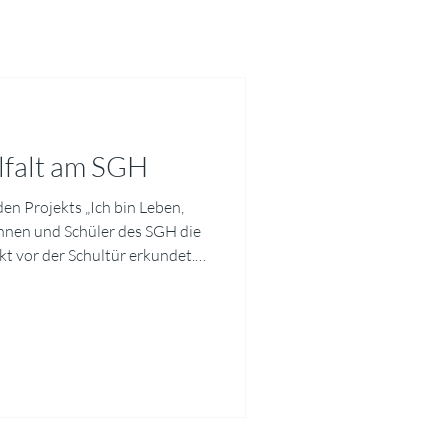
lfalt am SGH
en Projekts „Ich bin Leben,
innen und Schüler des SGH die
ekt vor der Schultür erkundet.
er speziellen Linse für
Käfer, Wanzen, Wildbienen und
ollen Nahaufnahmen fest.
Steckbriefen sind derzeit als
lgebäude ausgestellt. Alle 5.