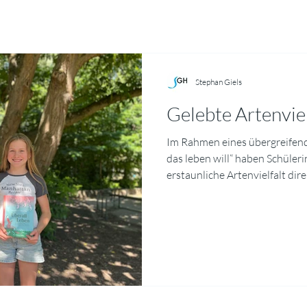
Stephan Giels
Gelebte Artenvie
Im Rahmen eines übergreifend
das leben will“ haben Schüler
erstaunliche Artenvielfalt dir
Mit Bestimmungs‑Apps und ein
Makrofotografie hielten sie 
Schmetterlinge in eindrucksv
Ausgewählte Bilder mit kurzen 
„Galerie Artenvielfalt“ im Schu
Klassen begleiteten