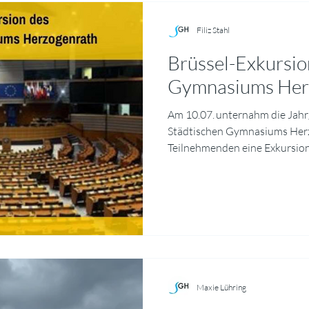
Filiz Stahl
Brüssel-Exkursio
Gymnasiums Her
Am 10.07. unternahm die Jah
Städtischen Gymnasiums Her
Teilnehmenden eine Exkursion
Europäische Parlament zu be
unterstützt wurde die Fahr
Aachen. Den Auftakt des Prog
informative Einführung in die
Arbeitsweisen des Europäisc
anschaulich verdeutlicht, wel
Gesetzgebung auf den Alltag
Maxie Lühring