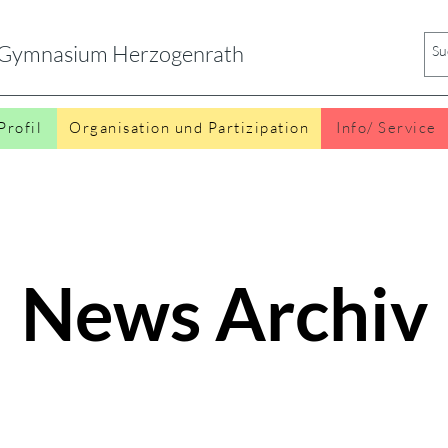
s Gymnasium Herzogenrath
Profil
Organisation und Partizipation
Info/ Service
News Archiv