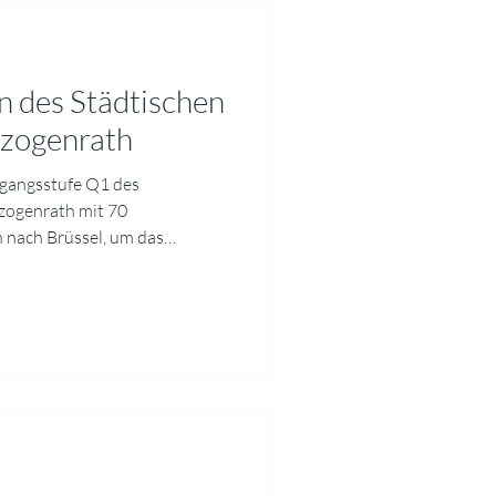
n des Städtischen
zogenrath
rgangsstufe Q1 des
zogenrath mit 70
 nach Brüssel, um das
suchen. Ermöglicht und
t durch EUROPE DIRECT
ramms bildete eine
 Strukturen, Aufgaben und
hen Parlaments. Dabei wurde
chen Einfluss die europäische