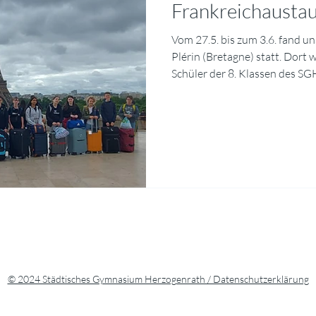
Frankreichausta
Vom 27.5. bis zum 3.6. fand u
Plérin (Bretagne) statt. Dort
Schüler der 8. Klassen des SG
herzlich in Empfang genomm
vor allem darin, die Menschen
mit ihrer Fauna und Flora und
kennenzulernen. So besuchten
imposante Hafenstadt Saint 
wurden bretonische Tänze auf
© 2024 Städtisches Gymnasium Herzogenrath / Datenschutzerklärung