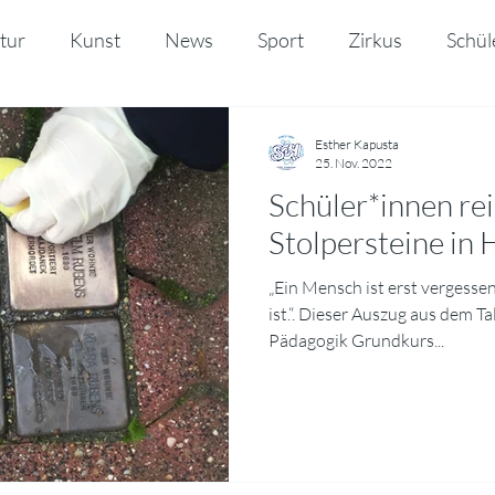
tur
Kunst
News
Sport
Zirkus
Schül
o
Esther Kapusta
25. Nov. 2022
Schüler*innen rei
Stolpersteine in
„Ein Mensch ist erst vergess
ist.“. Dieser Auszug aus dem T
Pädagogik Grundkurs...