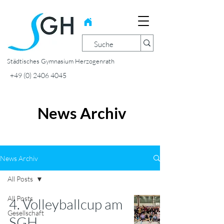
Städtisches Gymnasium Herzogenrath
+49 (0) 2406 4045
News Archiv
News Archiv
All Posts
All Posts
4. Volleyballcup am
Gesellschaft
SGH