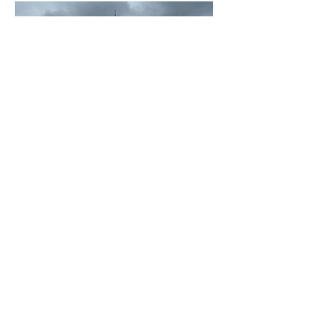
die Strukturen, Aufgaben und
Arbeitsweisen des Europäischen
Parlaments. Dabei wurde anschaulich
verdeutlicht, welchen Einfluss die
europäische Gesetzgebung auf den
Alltag
Maxie Lühring
Frankreichaustausch 2026
Vom 27.5. bis zum 3.6. fand unser
Schüleraustausch mit Plérin (Bretagne)
statt. Dort wurden 20 Schülerinnen und
Schüler der 8. Klassen des SGH von
ihren Austauschfamilien herzlich in