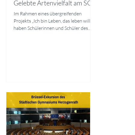
Gelebte Artenvielfalt am SGH
Im Rahmen eines übergreifenden
Projekts „Ich bin Leben, das leben will“
haben Schülerinnen und Schüler des
SGH die erstaunliche Artenvielfalt direkt
vor der Schultür erkundet. Mit
Bestimmungs‑Apps und einer speziellen
Linse für Makrofotografie hielten sie
Käfer, Wanzen, Wildbienen und
Schmetterlinge in eindrucksvollen
Nahaufnahmen fest. Ausgewählte Bilder
mit kurzen Steckbriefen sind derzeit als
„Galerie Artenvielfalt“ im Schulgebäude
ausgestellt. Alle 5. Klassen begleiteten