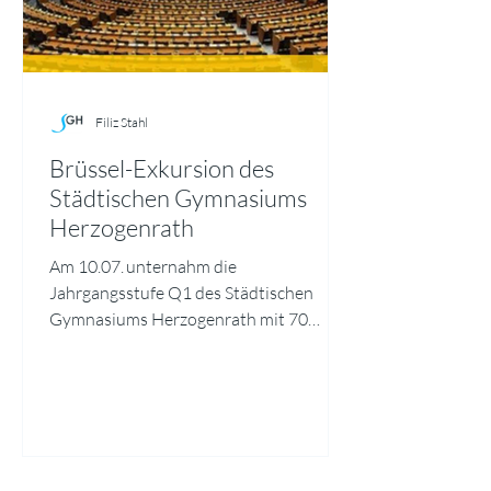
Filiz Stahl
Brüssel-Exkursion des
Städtischen Gymnasiums
Herzogenrath
Am 10.07. unternahm die
Jahrgangsstufe Q1 des Städtischen
Gymnasiums Herzogenrath mit 70
Teilnehmenden eine Exkursion nach
Brüssel, um das Europäische Parlament
zu besuchen. Ermöglicht und unterstützt
wurde die Fahrt durch EUROPE DIRECT
Aachen. Den Auftakt des Programms
bildete eine informative Einführung in