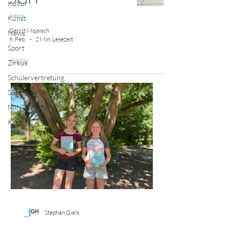
Kultur
News
Kunst
Gerrit Mojsisch
News
6. Feb.
2 Min. Lesezeit
Sport
Zirkus
Schülervertretung
Sonstiges
MINT
Kino
Stephan Giels