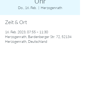
Uhr
Do., 16. Feb.
  |  
Herzogenrath
Zeit & Ort
16. Feb. 2023, 07:55 – 11:30
Herzogenrath, Bardenberger Str. 72, 52134
Herzogenrath, Deutschland
Diese Veranstaltung teilen
© 2024 Städtisches Gymnasium Herzogenrath / Datenschutzerklärung