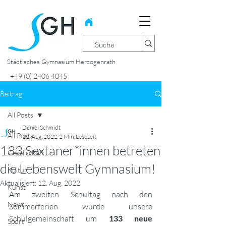
Städtisches Gymnasium Herzogenrath
+49 (0) 2406 4045
Beitrag
All Posts
Daniel Schmidt
All Posts
12. Aug. 2022
2 Min. Lesezeit
133 Sextaner*innen betreten
Gesellschaft
die Lebenswelt Gymnasium!
Kultur
Aktualisiert:
12. Aug. 2022
Kunst
Am zweiten Schultag nach den 
News
Sommerferien wurde unsere 
Schulgemeinschaft um 
133 neue 
Sport