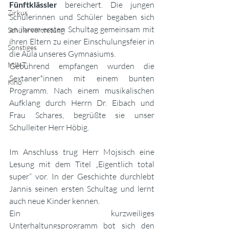
Fünftklässler
 bereichert. Die jungen 
Zirkus
Schülerinnen und Schüler begaben sich 
an ihrem ersten Schultag gemeinsam mit 
Schülervertretung
ihren Eltern zu einer Einschulungsfeier in 
Sonstiges
die Aula unseres Gymnasiums.
MINT
Gebührend empfangen wurden die 
Sextaner*innen mit einem bunten 
Kino
Programm. Nach einem musikalischen 
Aufklang durch Herrn Dr. Eibach und 
Frau Schares, begrüßte sie unser 
Schulleiter Herr Höbig. 
Im Anschluss trug Herr Mojsisch eine 
Lesung mit dem Titel „Eigentlich total 
super“ vor. In der Geschichte durchlebt 
Jannis seinen ersten Schultag und lernt 
auch neue Kinder kennen.
Ein kurzweiliges 
Unterhaltungsprogramm bot sich den 