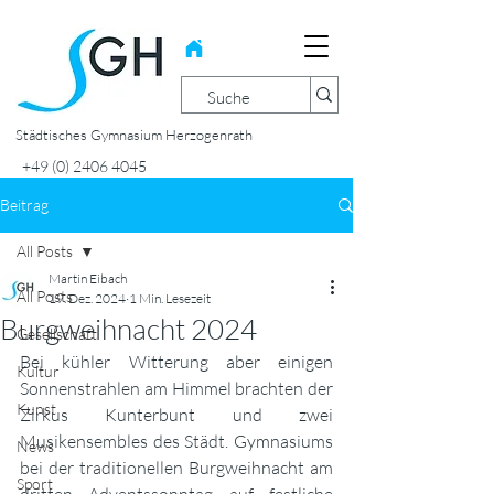
Städtisches Gymnasium Herzogenrath
+49 (0) 2406 4045
Beitrag
All Posts
Martin Eibach
All Posts
19. Dez. 2024
1 Min. Lesezeit
Burgweihnacht 2024
Gesellschaft
Bei kühler Witterung aber einigen 
Kultur
Sonnenstrahlen am Himmel brachten der 
Kunst
Zirkus Kunterbunt und zwei 
Musikensembles des Städt. Gymnasiums 
News
bei der traditionellen Burgweihnacht am 
Sport