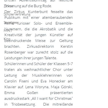
dritten Adventssonntag auf festliche 
Stimmung auf die Burg Rode. 
Zirkus
Der Zirkus Kunterbunt fesselte das 
Schülervertretung
Publikum mit einer atemberaubenden 
Sonstiges
Reihe furioser Solo- und Ensemble-
Nummern, die die Akrobatik und die 
MINT
Kreativität der jungen Künstler auf 
Kino
beeindruckende Weise zur Geltung 
brachten. Zirkusdirektorin Kerstin 
Rosenberger war zurecht stolz auf die 
Leistungen ihrer jungen Talente. 
Schülerinnen und Schüler der Klassen 5-7 
traten als weihnachtlicher Chor unter 
Leitung der Musiklehrerinnen von 
Carolin Fiseni und Eva Honecker am 
Klavier auf. Lena Woryna, Maja Górski, 
Emma Goßen präsentierten 
ausdrucksstark „All I want for Christmas“ 
in Triobesetzung.  Die mitreißende 