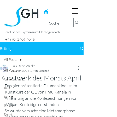
Städtisches Gymnasium Herzogenrath
+49 (0) 2406 4045
Beitrag
All Posts
Luis-Denis Wanko
All Posts
22. Apr. 2024
1 Min. Lesezeit
Kunstwerk des Monats April
Gesellschaft
Das hier präsentierte Daumenkino ist im 
Kultur
Kunstkurs der Q1 von Frau Kanela in 
Kunst
Anlehnung an die Kohlezeichnungen von 
William Kentridge entstanden.
News
So wurde versucht eine Metamorphose 
Sport