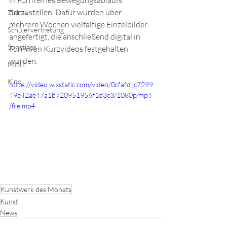
in Form eines Bewegungsablaufs 
darzustellen. Dafür wurden über 
Zirkus
mehrere Wochen vielfältige Einzelbilder 
Schülervertretung
angefertigt, die anschließend digital in 
Sonstiges
Form von Kurzvideos festgehalten 
wurden.
MINT
Kino
https://video.wixstatic.com/video/0cfafd_c7299
49e42ae47a1b720951956f1d3c3/1080p/mp4
/file.mp4
Kunstwerk des Monats
Kunst
News