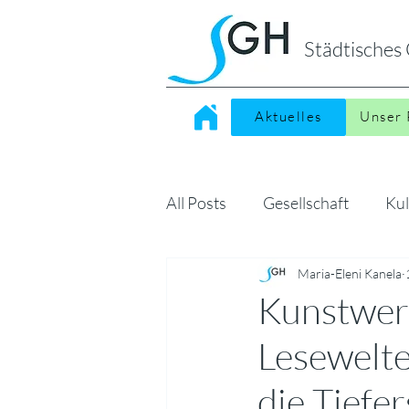
Städtische
Aktuelles
Unser 
All Posts
Gesellschaft
Kul
Sonstiges
Maria-Eleni Kanela
MINT
Kin
Kunstwerk
Lesewelte
die Tiefe