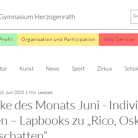
s Gymnasium Herzogenrath
Profil
Organisation und Partizipation
Info/ Service
tur
Kunst
News
Sport
Zirkus
Schül
o
18. Juni 2025
1 Min. Lesezeit
e des Monats Juni - Indivi
n – Lapbooks zu „Rico, Os
rschatten“