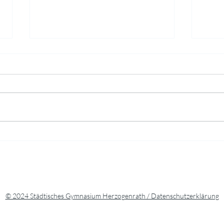
Fran
Brüssel-Exkursion des
Städtischen Gymnasiums
Herzogenrath
© 2024 Städtisches Gymnasium Herzogenrath / Datenschutzerklärung