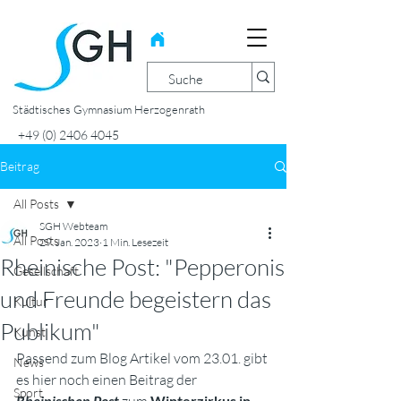
Städtisches Gymnasium Herzogenrath
+49 (0) 2406 4045
Beitrag
All Posts
SGH Webteam
All Posts
29. Jan. 2023
1 Min. Lesezeit
Rheinische Post: "Pepperonis
Gesellschaft
und Freunde begeistern das
Kultur
Publikum"
Kunst
Passend zum Blog Artikel vom 23.01. gibt 
News
es hier noch einen Beitrag der 
Sport
Rheinischen Post
Winterzirkus in 