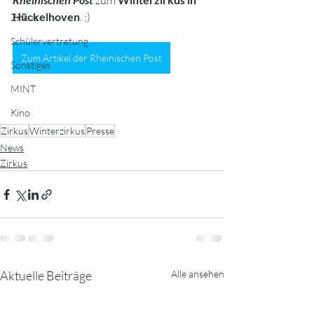
 zum 
Hückelhoven
. ;)
Zirkus
Schülervertretung
Zum Artikel der Rheinischen Post
Sonstiges
MINT
Kino
Zirkus
Winterzirkus
Presse
News
Zirkus
Aktuelle Beiträge
Alle ansehen