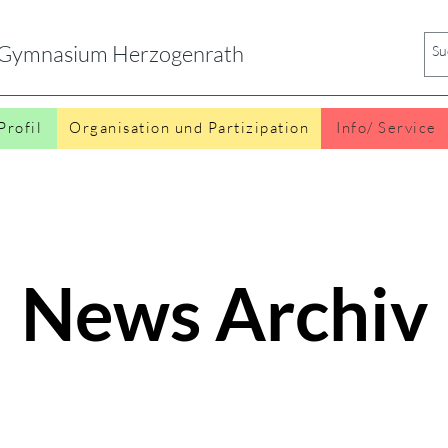
s Gymnasium Herzogenrath
Profil
Organisation und Partizipation
Info/ Service
News Archiv