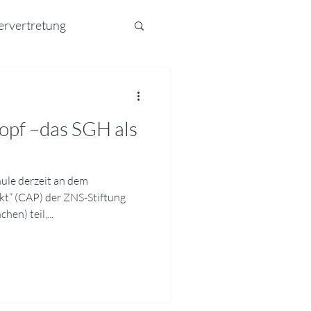
ervertretung
opf –das SGH als
ule derzeit an dem
t“ (CAP) der ZNS-Stiftung
n) teil,...