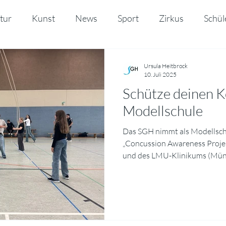
tur
Kunst
News
Sport
Zirkus
Schül
o
Ursula Heitbrock
10. Juli 2025
Schütze deinen K
Modellschule
Das SGH nimmt als Modellsch
„Concussion Awareness Projek
und des LMU-Klinikums (Münche