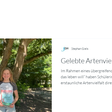
Stephan Giels
Gelebte Artenvie
Im Rahmen eines übergreifend
das leben will“ haben Schüler
erstaunliche Artenvielfalt dir
Mit Bestimmungs‑Apps und ein
Makrofotografie hielten sie 
Schmetterlinge in eindrucksv
Ausgewählte Bilder mit kurzen 