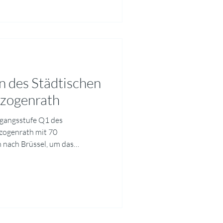
lgebäude ausgestellt. Alle 5.
n des Städtischen
zogenrath
rgangsstufe Q1 des
zogenrath mit 70
 nach Brüssel, um das
suchen. Ermöglicht und
t durch EUROPE DIRECT
ramms bildete eine
 Strukturen, Aufgaben und
hen Parlaments. Dabei wurde
chen Einfluss die europäische