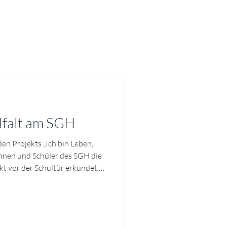
lfalt am SGH
en Projekts „Ich bin Leben,
innen und Schüler des SGH die
ekt vor der Schultür erkundet.
er speziellen Linse für
Käfer, Wanzen, Wildbienen und
ollen Nahaufnahmen fest.
Steckbriefen sind derzeit als