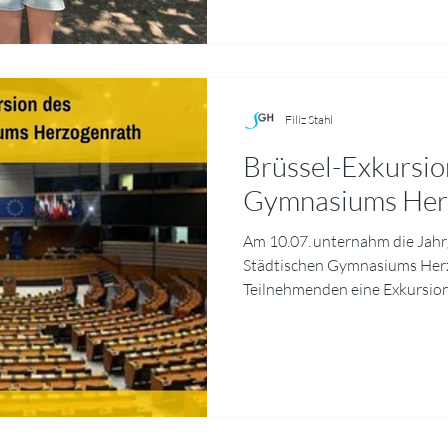
„Galerie Artenvielfalt“ im Schu
Klassen begleiteten
Filiz Stahl
Brüssel-Exkursio
Gymnasiums Her
Am 10.07. unternahm die Jah
Städtischen Gymnasiums Her
Teilnehmenden eine Exkursion
Europäische Parlament zu be
unterstützt wurde die Fahr
Aachen. Den Auftakt des Prog
informative Einführung in die
Arbeitsweisen des Europäisc
anschaulich verdeutlicht, wel