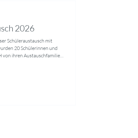
usch 2026
nser Schüleraustausch mit
 wurden 20 Schülerinnen und
H von ihren Austauschfamilien
en. Unser Programm bestand
, das Schulleben, die Region
 die bretonische Kultur
 wir Strände, Museen und die
Malo. Am Abschlussabend
geführt u