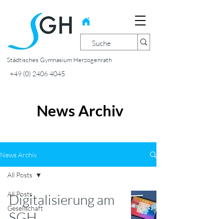
Städtisches Gymnasium Herzogenrath
+49 (0) 2406 4045
News Archiv
News Archiv
All Posts
All Posts
Digitalisierung am
Gesellschaft
SGH