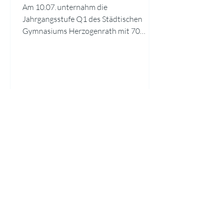
Am 10.07. unternahm die
Jahrgangsstufe Q1 des Städtischen
Gymnasiums Herzogenrath mit 70
Teilnehmenden eine Exkursion nach
Brüssel, um das Europäische Parlament
zu besuchen. Ermöglicht und unterstützt
wurde die Fahrt durch EUROPE DIRECT
Aachen. Den Auftakt des Programms
bildete eine informative Einführung in
die Strukturen, Aufgaben und
Arbeitsweisen des Europäischen
Parlaments. Dabei wurde anschaulich
verdeutlicht, welchen Einfluss die
europäische Gesetzgebung auf den
Alltag