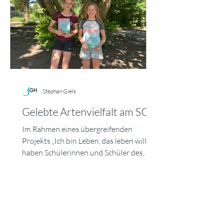
Stephan Giels
Gelebte Artenvielfalt am SGH
Im Rahmen eines übergreifenden
Projekts „Ich bin Leben, das leben will“
haben Schülerinnen und Schüler des
SGH die erstaunliche Artenvielfalt direkt
vor der Schultür erkundet. Mit
Bestimmungs‑Apps und einer speziellen
Linse für Makrofotografie hielten sie
Käfer, Wanzen, Wildbienen und