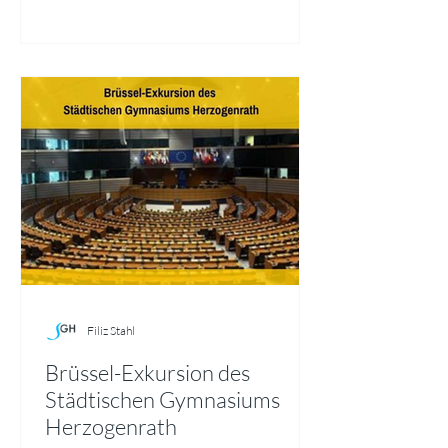
Schmetterlinge in eindrucksvollen
Nahaufnahmen fest. Ausgewählte Bilder
mit kurzen Steckbriefen sind derzeit als
„Galerie Artenvielfalt“ im Schulgebäude
ausgestellt. Alle 5. Klassen begleiteten
Filiz Stahl
Brüssel-Exkursion des
Städtischen Gymnasiums
Herzogenrath