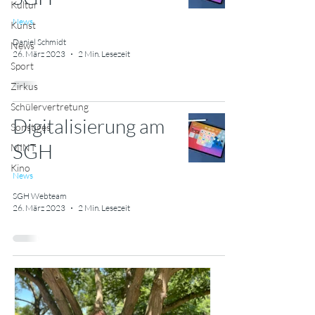
Kultur
News
Kunst
Daniel Schmidt
News
26. März 2023
2 Min. Lesezeit
Sport
Zirkus
Schülervertretung
Digitalisierung am
Sonstiges
SGH
MINT
Kino
News
SGH Webteam
26. März 2023
2 Min. Lesezeit