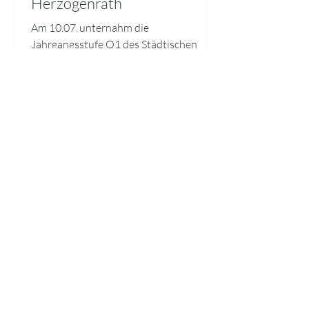
Herzogenrath
Am 10.07. unternahm die
Jahrgangsstufe Q1 des Städtischen
Gymnasiums Herzogenrath mit 70
Teilnehmenden eine Exkursion nach
Brüssel, um das Europäische Parlament
zu besuchen. Ermöglicht und unterstützt
wurde die Fahrt durch EUROPE DIRECT
Aachen. Den Auftakt des Programms
bildete eine informative Einführung in
die Strukturen, Aufgaben und
Arbeitsweisen des Europäischen
Parlaments. Dabei wurde anschaulich
verdeutlicht, welchen Einfluss die
europäische Gesetzgebung auf den
Alltag