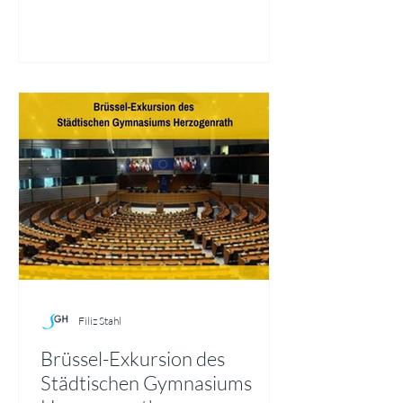
Käfer, Wanzen, Wildbienen und
Schmetterlinge in eindrucksvollen
Nahaufnahmen fest. Ausgewählte Bilder
mit kurzen Steckbriefen sind derzeit als
„Galerie Artenvielfalt“ im Schulgebäude
ausgestellt. Alle 5. Klassen begleiteten
Filiz Stahl
Brüssel-Exkursion des
Städtischen Gymnasiums