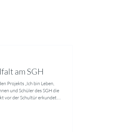
lfalt am SGH
en Projekts „Ich bin Leben,
innen und Schüler des SGH die
ekt vor der Schultür erkundet.
er speziellen Linse für
Käfer, Wanzen, Wildbienen und
ollen Nahaufnahmen fest.
Steckbriefen sind derzeit als