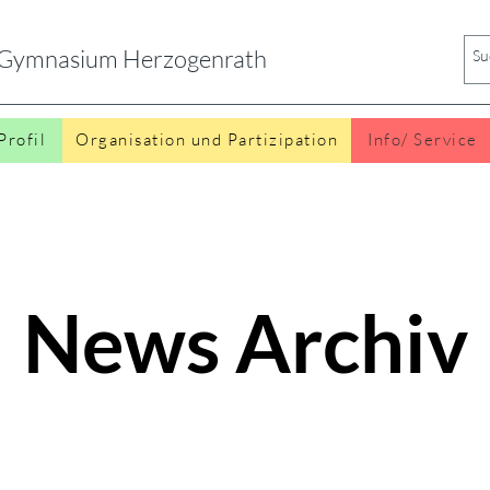
s Gymnasium Herzogenrath
Profil
Organisation und Partizipation
Info/ Service
News Archiv