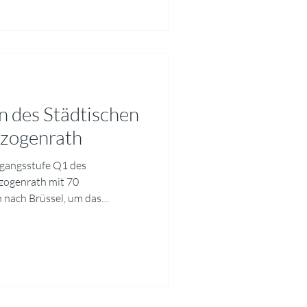
lgebäude ausgestellt. Alle 5.
n des Städtischen
zogenrath
rgangsstufe Q1 des
zogenrath mit 70
 nach Brüssel, um das
suchen. Ermöglicht und
t durch EUROPE DIRECT
ramms bildete eine
 Strukturen, Aufgaben und
hen Parlaments. Dabei wurde
chen Einfluss die europäische