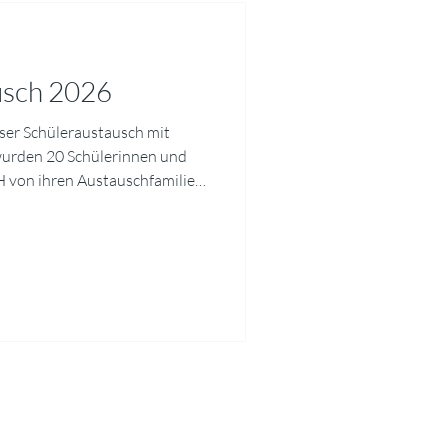
usch 2026
nser Schüleraustausch mit
 wurden 20 Schülerinnen und
H von ihren Austauschfamilien
en. Unser Programm bestand
, das Schulleben, die Region
 die bretonische Kultur
 wir Strände, Museen und die
Malo. Am Abschlussabend
geführt u