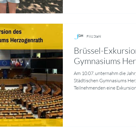
„Galerie Artenvielfalt“ im Schu
Klassen begleiteten
Filiz Stahl
Brüssel-Exkursio
Gymnasiums Her
Am 10.07. unternahm die Jah
Städtischen Gymnasiums Her
Teilnehmenden eine Exkursion
Europäische Parlament zu be
unterstützt wurde die Fahr
Aachen. Den Auftakt des Prog
informative Einführung in die
Arbeitsweisen des Europäisc
anschaulich verdeutlicht, wel