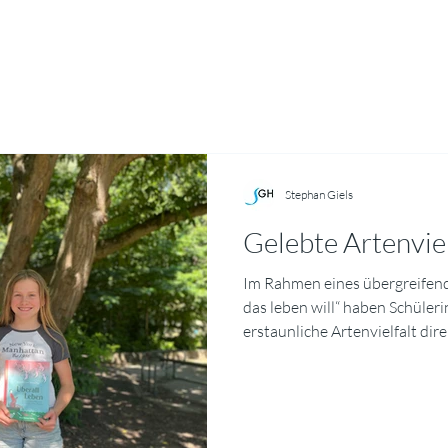
Stephan Giels
Gelebte Artenvie
Im Rahmen eines übergreifend
das leben will“ haben Schüler
erstaunliche Artenvielfalt dir
Mit Bestimmungs‑Apps und ein
Makrofotografie hielten sie 
Schmetterlinge in eindrucksv
Ausgewählte Bilder mit kurzen 