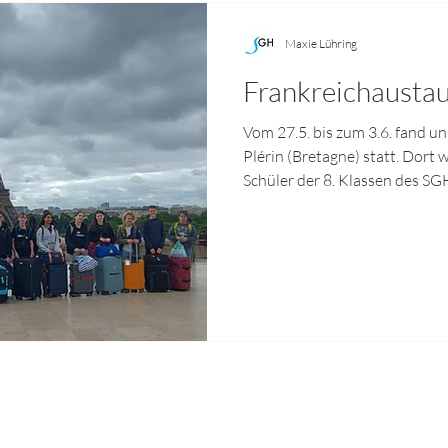
Gesetzgebung auf den Alltag
Maxie Lühring
Frankreichausta
Vom 27.5. bis zum 3.6. fand u
Plérin (Bretagne) statt. Dort
Schüler der 8. Klassen des SG
herzlich in Empfang genomm
vor allem darin, die Menschen
mit ihrer Fauna und Flora und
kennenzulernen. So besuchten
imposante Hafenstadt Saint 
wurden bretonische Tänze auf