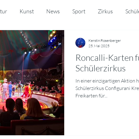
tur
Kunst
News
Sport
Zirkus
Schül
o
Kerstin Rosenberger
25. Mai 2025
Roncalli-Karten f
Schülerzirkus
In einer einzigartigen Aktion 
Schülerzirkus Configurani Kr
Freikarten für...