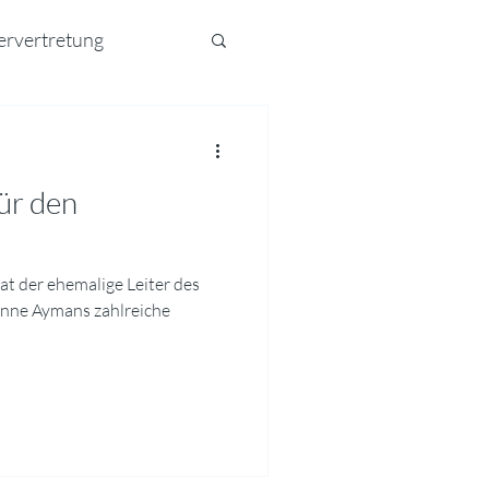
ervertretung
ür den
hat der ehemalige Leiter des
enne Aymans zahlreiche