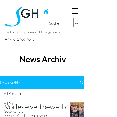
Städtisches Gymnasium Herzogenrath
+49 (0) 2406 4045
News Archiv
News Archiv
All Posts
All Posts
Vorlesewettbewerb
Gesellschaft
der 6. Klassen