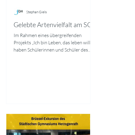
Stephan Giels
Gelebte Artenvielfalt am SGH
Im Rahmen eines übergreifenden
Projekts „Ich bin Leben, das leben will“
haben Schülerinnen und Schüler des
SGH die erstaunliche Artenvielfalt direkt
vor der Schultür erkundet. Mit
Bestimmungs‑Apps und einer speziellen
Linse für Makrofotografie hielten sie
Käfer, Wanzen, Wildbienen und
Schmetterlinge in eindrucksvollen
Nahaufnahmen fest. Ausgewählte Bilder
mit kurzen Steckbriefen sind derzeit als
„Galerie Artenvielfalt“ im Schulgebäude
ausgestellt. Alle 5. Klassen begleiteten