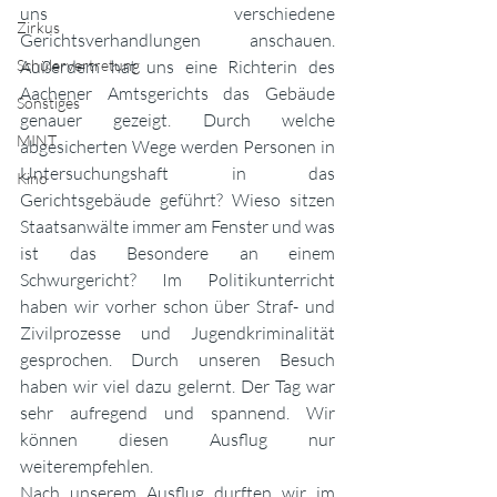
uns verschiedene 
Zirkus
Gerichtsverhandlungen anschauen. 
Schülervertretung
Außerdem hat uns eine Richterin des 
Aachener Amtsgerichts das Gebäude 
Sonstiges
genauer gezeigt. Durch welche 
MINT
abgesicherten Wege werden Personen in 
Untersuchungshaft in das 
Kino
Gerichtsgebäude geführt? Wieso sitzen 
Staatsanwälte immer am Fenster und was 
ist das Besondere an einem 
Schwurgericht? Im Politikunterricht 
haben wir vorher schon über Straf- und 
Zivilprozesse und Jugendkriminalität 
gesprochen. Durch unseren Besuch 
haben wir viel dazu gelernt. Der Tag war 
sehr aufregend und spannend. Wir 
können diesen Ausflug nur 
weiterempfehlen.
Nach unserem Ausflug durften wir im 