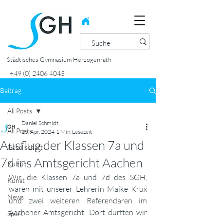
Städtisches Gymnasium Herzogenrath
+49 (0) 2406 4045
Beitrag
All Posts
Daniel Schmidt
All Posts
15. Apr. 2024
1 Min. Lesezeit
Ausflug der Klassen 7a und
Gesellschaft
7d ins Amtsgericht Aachen
Kultur
Wir, die Klassen 7a und 7d des SGH, 
Kunst
waren mit unserer Lehrerin Maike Krux 
News
und zwei weiteren Referendaren im 
Aachener Amtsgericht. Dort durften wir 
Sport