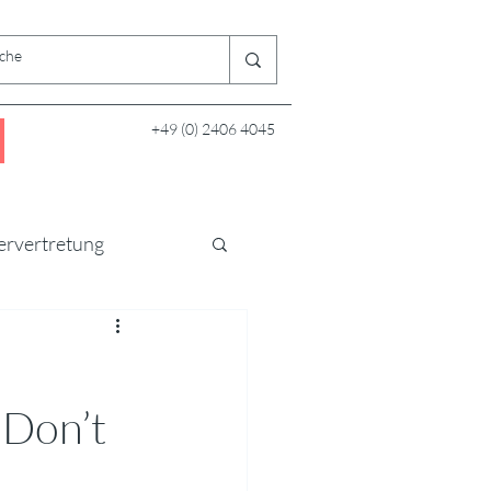
+49 (0) 2406 4045
ervertretung
m
 Don’t