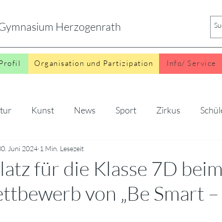
s Gymnasium Herzogenrath
Profil
Organisation und Partizipation
Info/ Service
tur
Kunst
News
Sport
Zirkus
Schül
o
30. Juni 2024
1 Min. Lesezeit
latz für die Klasse 7D bei
ttbewerb von „Be Smart –