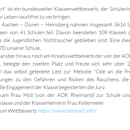
rt“ ist ein bundesweiter Klassenwettbewerb, der Schüleri
ihr Leben rauchfrei zu verbringen.
on Aachen – Düren – Heinsberg nahmen insgesamt 3616 Sc
ssen von 41 Schulen teil. Davon beendeten 108 Klassen 
ass die Jugendlichen Nichtraucher geblieben sind. Eine dies
 7D unserer Schule.
arüber hinaus noch am Kreativwettbewerb der von der AOK i
 belegte den zweiten Platz und freute sich sehr über 2
l das selbst getextete Lied zur Melodie "Ode an die Fr
nungen zu den Gefahren und Risiken des Rauchens, die
ße Engagement der Klasse begeisterten die Jury.
 kam Frau Moll (von der AOK Rheinland) zur Schule und 
lasse und der Klassenlehrerin Frau Kellermeier.
zum Wettbewerb: 
https://www.besmart.info/