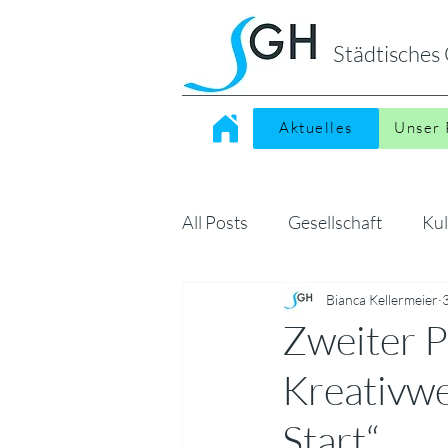
Städtische
Aktuelles
Unser 
All Posts
Gesellschaft
Kul
Sonstiges
Bianca Kellermeier
MINT
Kin
Zweiter P
Kreativwe
Start“